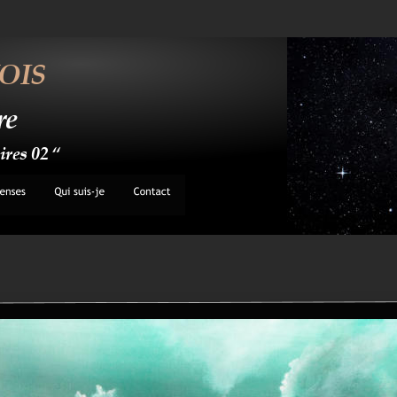
OIS
re
res 02 “