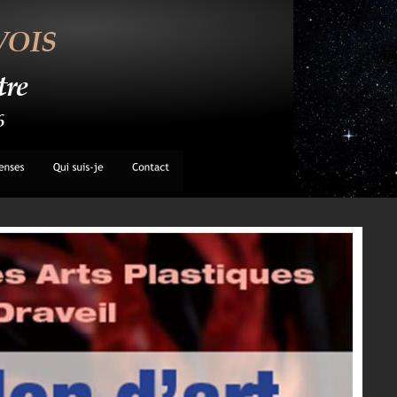
VOIS
tre
6