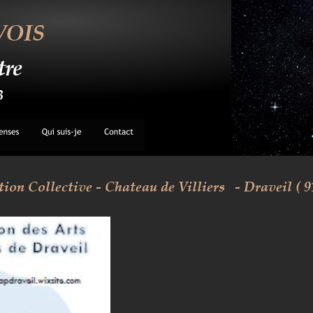
VOIS
tre
3
tion Collective - Chateau de Villiers 
- Draveil ( 91