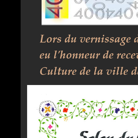
Lors du vernissage 
eu l'honneur de recev
Culture de la ville d