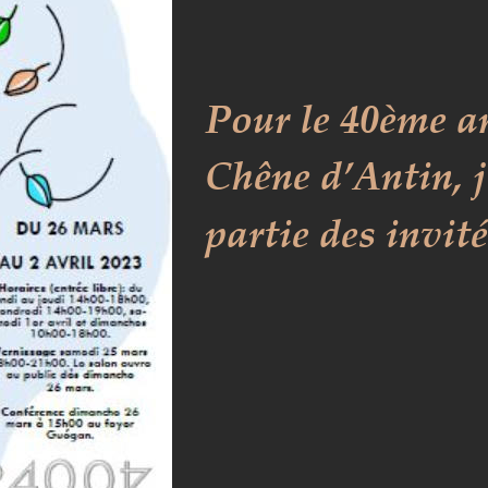
Pour le 40ème an
Chêne d’Antin, j’
partie des invit