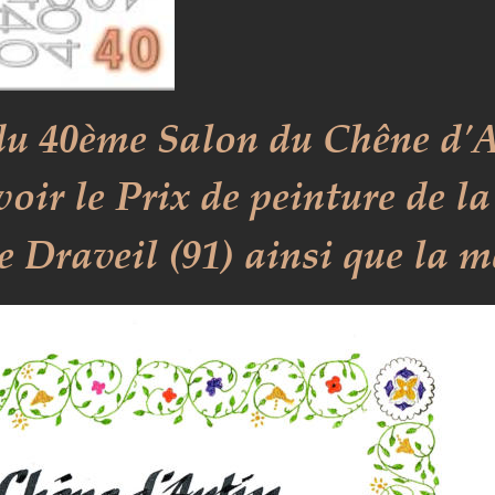
du 40ème Salon du Chêne d'An
oir le Prix de peinture de la
e Draveil (91) ainsi que la mé