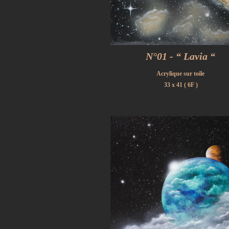
N°01 - “ Lavia “
Acrylique sur toile
33 x 41 ( 6F )